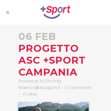
06 FEB
PROGETTO
ASC +SPORT
CAMPANIA
Posted at 15:27h
in
by
federico@ascsport.it
0 Comments
0
Likes